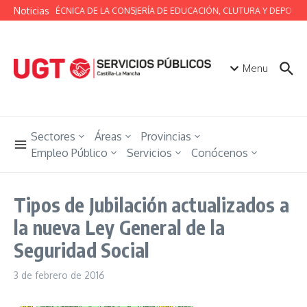
Saltar al contenido
Noticias
MESA TÉCNICA DE LA CONSJERÍA DE EDUCACIÓN, CLUTURA Y DEPORTE
Menu
Sectores
Áreas
Provincias
Empleo Público
Servicios
Conócenos
Tipos de Jubilación actualizados a
la nueva Ley General de la
Seguridad Social
3 de febrero de 2016