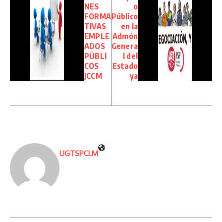
NES
o
FORMA
Público
TIVAS
en la
EMPLE
Admón
ADOS
Genera
PÚBLI
l del
COS
Estado
JCCM
ya
UGTSPCLM