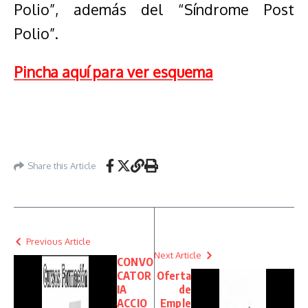
Polio”, además del “Síndrome Post
Polio”.
Pincha aquí para ver esquema
Share this Article
Previous Article
Next Article
CONVO
CATOR
Oferta
IA
de
ACCIO
Emple