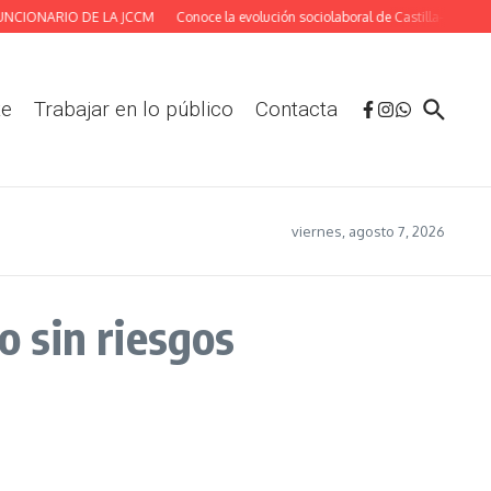
IONARIO DE LA JCCM
Conoce la evolución sociolaboral de Castilla-La Mancha 
te
Trabajar en lo público
Contacta
viernes, agosto 7, 2026
o sin riesgos