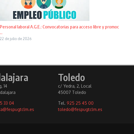
Personal laboral A.G.E.: Convocatorias para acceso libre y promoc
...
22 de julio de 2026
alajara
Toledo
, 14
c/ Yedra, 2, Local
dalajara
45007 Toledo
5 33 04
Tel.
925 25 45 00
ra@fespugtclm.es
toledo@fespugtclm.es