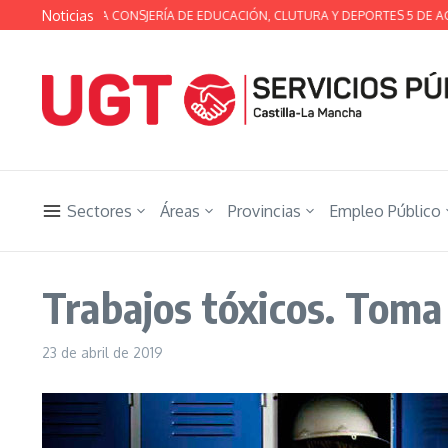
Saltar al contenido
Noticias
 TÉCNICA DE LA CONSJERÍA DE EDUCACIÓN, CLUTURA Y DEPORTES 5 DE AGO
Sectores
Áreas
Provincias
Empleo Público
Trabajos tóxicos. Toma 
23 de abril de 2019