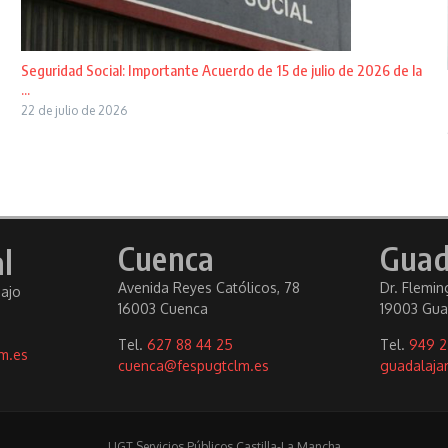
Seguridad Social: Importante Acuerdo de 15 de julio de 2026 de la
...
22 de julio de 2026
Cuenca
Guad
l
Avenida Reyes Católicos, 78
Dr. Fleming
bajo
16003 Cuenca
19003 Gua
Tel.
627 88 44 25
Tel.
949 2
m.es
cuenca@fespugtclm.es
guadalaja
UGT Servicios Públicos Castilla-La Mancha