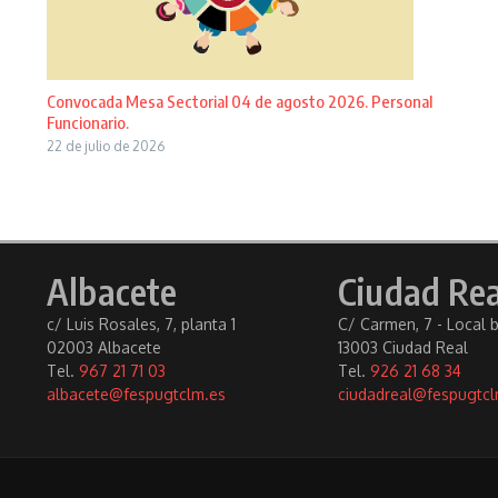
Convocada Mesa Sectorial 04 de agosto 2026. Personal
Funcionario.
22 de julio de 2026
Albacete
Ciudad Rea
c/ Luis Rosales, 7, planta 1
C/ Carmen, 7 - Local 
02003 Albacete
13003 Ciudad Real
Tel.
967 21 71 03
Tel.
926 21 68 34
albacete@fespugtclm.es
ciudadreal@fespugtcl