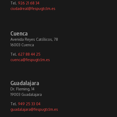
Tel.
926 21 68 34
ciudadreal@fespugtclm.es
Cuenca
Avenida Reyes Católicos, 78
16003 Cuenca
Tel.
627 88 44 25
cuenca@fespugtclm.es
Guadalajara
Dr. Fleming, 14
19003 Guadalajara
Tel.
949 25 33 04
guadalajara@fespugtclm.es