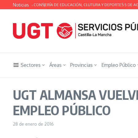
Saltar al contenido
Noticias
TÉCNICA DE LA CONSJERÍA DE EDUCACIÓN, CLUTURA Y DEPORTES 5 DE AGOS
Sectores
Áreas
Provincias
Empleo Público
UGT ALMANSA VUELVE
EMPLEO PÚBLICO
28 de enero de 2016