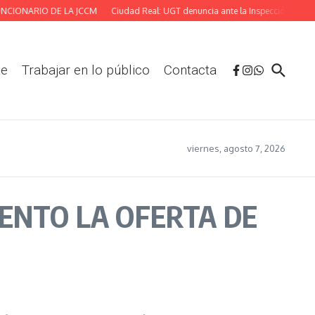
IONARIO DE LA JCCM
Ciudad Real: UGT denuncia ante la Inspección las deficie
te
Trabajar en lo público
Contacta
viernes, agosto 7, 2026
ENTO LA OFERTA DE