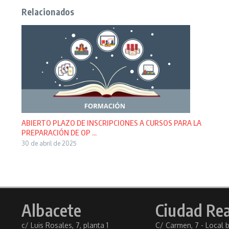
Relacionados
ABIERTO PLAZO DE INSCRIPCIONES A CURSOS PARA LA
PREPARACIÓN DE OP ...
30 de abril de 2025
Albacete
Ciudad Rea
c/ Luis Rosales, 7, planta 1
C/ Carmen, 7 - Local 