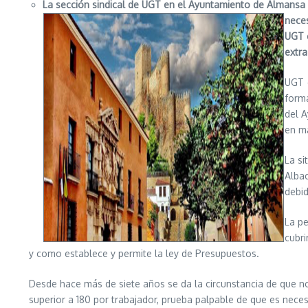
La sección sindical de UGT en el Ayuntamiento de Almansa 
neces
UGT e
extr
UGT 
forma
del A
en má
La s
Albac
debid
La pe
cubri
y como establece y permite la ley de Presupuestos.
Desde hace más de siete años se da la circunstancia de que no
superior a 180 por trabajador, prueba palpable de que es nece