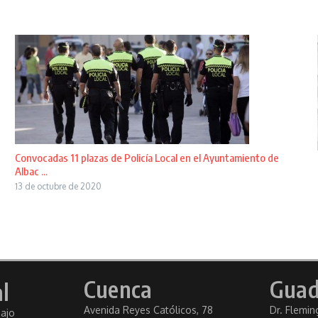
Convocadas 11 plazas de Policía Local en el Ayuntamiento de
Albac ...
13 de octubre de 2020
Cuenca
Guad
l
Avenida Reyes Católicos, 78
Dr. Fleming
bajo