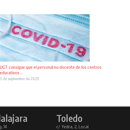
UGT consigue que el personal no docente de los centros
educativos ...
3 de septiembre de 2020
alajara
Toledo
, 14
c/ Yedra, 2, Local