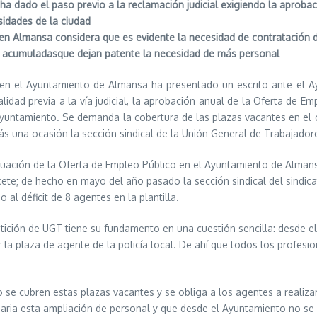
ha dado el paso previo a la reclamación judicial exigiendo la aprob
idades de la ciudad
n Almansa considera que es evidente la necesidad de contratación de
a acumuladasque dejan patente la necesidad de más personal
en el Ayuntamiento de Almansa ha presentado un escrito ante el Ay
lidad previa a la vía judicial, la aprobación anual de la Oferta de 
yuntamiento. Se demanda la cobertura de las plazas vacantes en el c
s una ocasión la sección sindical de la Unión General de Trabajado
ituación de la Oferta de Empleo Público en el Ayuntamiento de Alma
ete; de hecho en mayo del año pasado la sección sindical del sindicat
o al déficit de 8 agentes en la plantilla.
tición de UGT tiene su fundamento en una cuestión sencilla: desde e
r la plaza de agente de la policía local. De ahí que todos los profe
 se cubren estas plazas vacantes y se obliga a los agentes a realizar
saria esta ampliación de personal y que desde el Ayuntamiento no se 