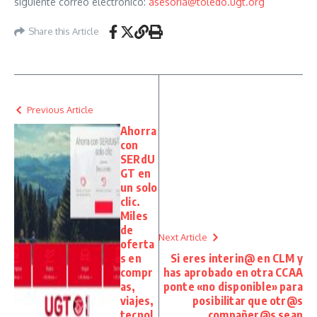
siguiente correo electrónico:
asesoria@toledo.ugt.org
Share this Article
Previous Article
Ahorra
con
SERdU
GT en
un solo
clic.
Miles
de
Next Article
oferta
s en
Si eres interin@ en CLM y
compr
has aprobado en otra CCAA
as,
ponte «no disponible» para
viajes,
posibilitar que otr@s
tecnol
compañer@s sean