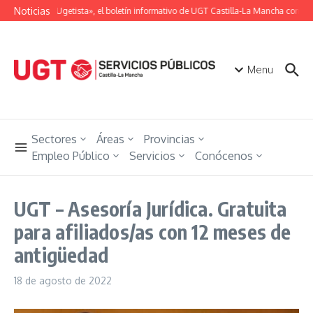
Saltar al contenido
Noticias
«Unión Ugetista», el boletín informativo de UGT Castilla-La Mancha con tod
Menu
Sectores
Áreas
Provincias
Empleo Público
Servicios
Conócenos
UGT – Asesoría Jurídica. Gratuita
para afiliados/as con 12 meses de
antigüedad
18 de agosto de 2022