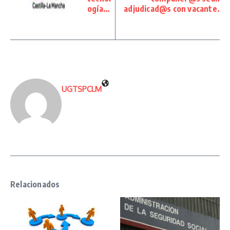
ogía…
adjudicad@s con vacante.
UGTSPCLM
Relacionados