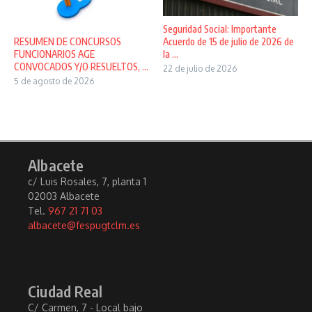
Seguridad Social: Importante
Acuerdo de 15 de julio de 2026 de
RESUMEN DE CONCURSOS
la ...
FUNCIONARIOS AGE
CONVOCADOS Y/O RESUELTOS, ...
22 de julio de 2026
5 de agosto de 2026
Albacete
c/ Luis Rosales, 7, planta 1
02003 Albacete
Tel.
967 21 71 03
albacete@fespugtclm.es
Ciudad Real
C/ Carmen, 7 - Local bajo