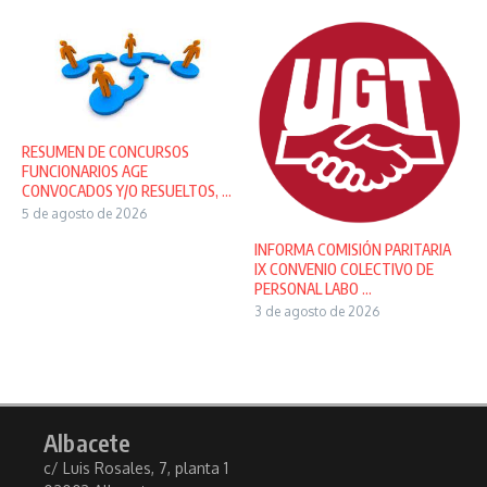
RESUMEN DE CONCURSOS
FUNCIONARIOS AGE
CONVOCADOS Y/O RESUELTOS, ...
5 de agosto de 2026
INFORMA COMISIÓN PARITARIA
IX CONVENIO COLECTIVO DE
PERSONAL LABO ...
3 de agosto de 2026
Albacete
c/ Luis Rosales, 7, planta 1