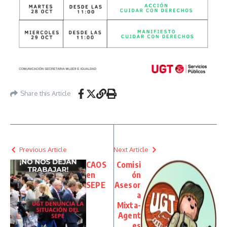
Share this Article
Previous Article
Next Article
CAOS
Comisi
en
ón
SEPE
Asesor
a
Mixta-
Agent
es