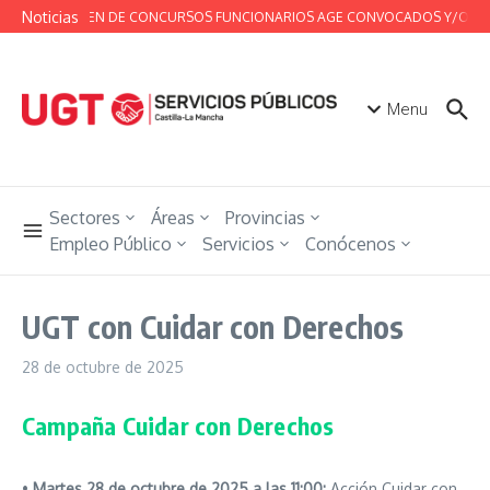
Saltar al contenido
Noticias
RESUMEN DE CONCURSOS FUNCIONARIOS AGE CONVOCADOS Y/O RESUEL
Menu
Sectores
Áreas
Provincias
Empleo Público
Servicios
Conócenos
UGT con Cuidar con Derechos
28 de octubre de 2025
Campaña Cuidar con Derechos
•
Martes 28 de octubre de 2025 a las 11:00:
Acción Cuidar con