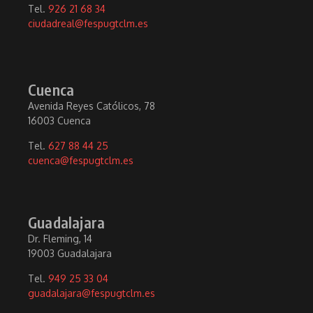
Tel.
926 21 68 34
ciudadreal@fespugtclm.es
Cuenca
Avenida Reyes Católicos, 78
16003 Cuenca
Tel.
627 88 44 25
cuenca@fespugtclm.es
Guadalajara
Dr. Fleming, 14
19003 Guadalajara
Tel.
949 25 33 04
guadalajara@fespugtclm.es