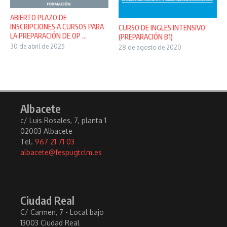
ABIERTO PLAZO DE
INSCRIPCIONES A CURSOS PARA
CURSO DE INGLES INTENSIVO
LA PREPARACIÓN DE OP ...
(PREPARACIÓN B1)
30 de abril de 2025
28 de agosto de 2020
Albacete
c/ Luis Rosales, 7, planta 1
02003 Albacete
Tel.
967 21 71 03
albacete@fespugtclm.es
Ciudad Real
C/ Carmen, 7 - Local bajo
13003 Ciudad Real