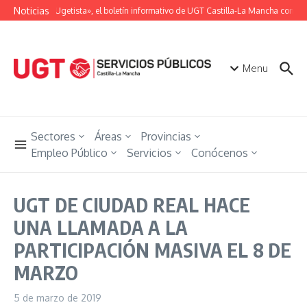
Saltar al contenido
Noticias
«Unión Ugetista», el boletín informativo de UGT Castilla-La Mancha con tod
Menu
Sectores
Áreas
Provincias
Empleo Público
Servicios
Conócenos
UGT DE CIUDAD REAL HACE
UNA LLAMADA A LA
PARTICIPACIÓN MASIVA EL 8 DE
MARZO
5 de marzo de 2019