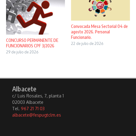
Convocada Mesa Sectorial 04 de
agosto 2026. Personal
Funcionario.
CONCURSO PERMANENTE DE
22 de julio de 2026
FUNCIONARIOS CPF 3/2026
29 de julio de 2026
Albacete
c/ Luis Rosales, 7, planta 1
02003 Albacete
Tel.
967 21 71 03
albacete@fespugtclm.es