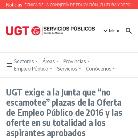
Saltar al contenido
Noticias
MESA TÉCNICA DE LA CONSJERÍA DE EDUCACIÓN, CLUTURA Y DEPORTES
Menu
Sectores
Áreas
Provincias
Empleo Público
Servicios
Conócenos
UGT exige a la Junta que “no
escamotee” plazas de la Oferta
de Empleo Público de 2016 y las
oferte en su totalidad a los
aspirantes aprobados