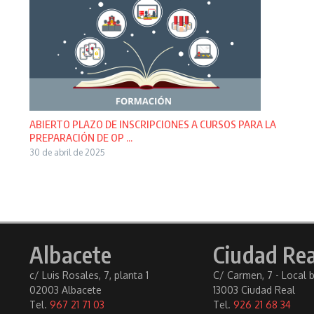
ABIERTO PLAZO DE INSCRIPCIONES A CURSOS PARA LA
PREPARACIÓN DE OP ...
30 de abril de 2025
Albacete
Ciudad Rea
c/ Luis Rosales, 7, planta 1
C/ Carmen, 7 - Local 
02003 Albacete
13003 Ciudad Real
Tel.
967 21 71 03
Tel.
926 21 68 34