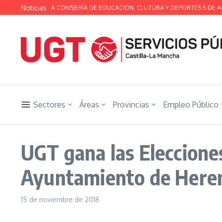
Saltar al contenido
Noticias
A TÉCNICA DE LA CONSJERÍA DE EDUCACIÓN, CLUTURA Y DEPORTES 5 DE AG
Sectores
Áreas
Provincias
Empleo Público
UGT gana las Elecciones
Ayuntamiento de Here
15 de noviembre de 2018