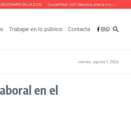
CIONARIO DE LA JCCM
Ciudad Real: UGT denuncia ante la Inspección las defic
te
Trabajar en lo público
Contacta
viernes, agosto 7, 2026
aboral en el