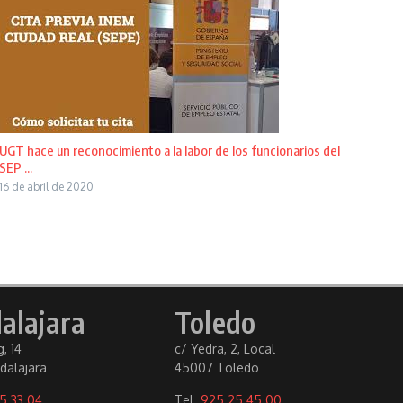
UGT hace un reconocimiento a la labor de los funcionarios del
SEP ...
16 de abril de 2020
alajara
Toledo
, 14
c/ Yedra, 2, Local
dalajara
45007 Toledo
5 33 04
Tel.
925 25 45 00