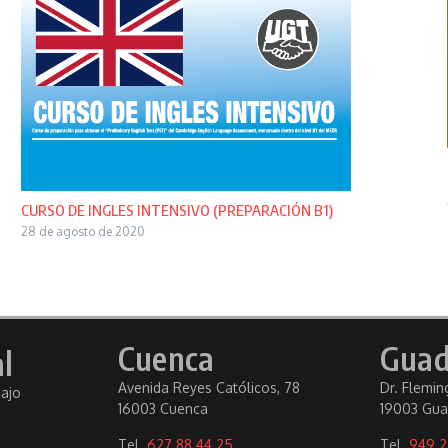
CURSO DE INGLES INTENSIVO (PREPARACIÓN B1)
28 de agosto de 2020
Cuenca
Guad
l
Avenida Reyes Católicos, 78
Dr. Fleming
bajo
16003 Cuenca
19003 Gua
Tel.
627 88 44 25
Tel.
949 2