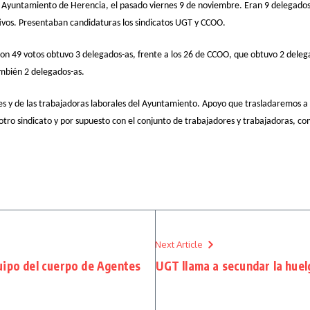
l Ayuntamiento de Herencia, el pasado viernes 9 de noviembre. Eran 9 delegados-
ativos. Presentaban candidaturas los sindicatos UGT y CCOO.
 con 49 votos obtuvo 3 delegados-as, frente a los 26 de CCOO, que obtuvo 2 deleg
ambién 2 delegados-as.
 y de las trabajadoras laborales del Ayuntamiento. Apoyo que trasladaremos a l
tro sindicato y por supuesto con el conjunto de trabajadores y trabajadoras, 
Next Article
uipo del cuerpo de Agentes
UGT llama a secundar la huelg