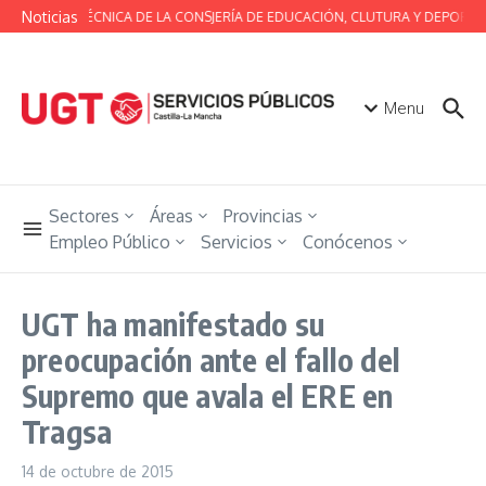
Saltar al contenido
Noticias
MESA TÉCNICA DE LA CONSJERÍA DE EDUCACIÓN, CLUTURA Y DEPORTES
Menu
Sectores
Áreas
Provincias
Empleo Público
Servicios
Conócenos
UGT ha manifestado su
preocupación ante el fallo del
Supremo que avala el ERE en
Tragsa
14 de octubre de 2015