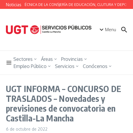
Saltar al contenido
Noticias
MESA TÉCNICA DE LA CONSJERÍA DE EDUCACIÓN, CLUTURA Y DEPORTE
Menu
Sectores
Áreas
Provincias
Empleo Público
Servicios
Conócenos
UGT INFORMA – CONCURSO DE
TRASLADOS – Novedades y
previsiones de convocatoria en
Castilla-La Mancha
6 de octubre de 2022