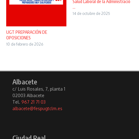
Salud Laboral de la Administració
...
14 de octubre de 2025
UGT PREPARACIÓN DE
OPOSICIONES
10 de febrero de 2026
Albacete
c/ Luis Rosales, 7, planta 1
02003 Albacete
Tel.
967 21 71 03
albacete@fespugtclm.es
Ciudad Real