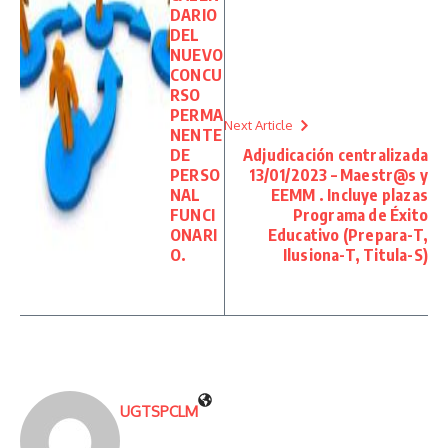
DARIO
DEL
NUEVO
CONCU
RSO
PERMA
Next Article
NENTE
DE
Adjudicación centralizada
PERSO
13/01/2023 – Maestr@s y
NAL
EEMM . Incluye plazas
FUNCI
Programa de Éxito
ONARI
Educativo (Prepara-T,
O.
Ilusiona-T, Titula-S)
UGTSPCLM