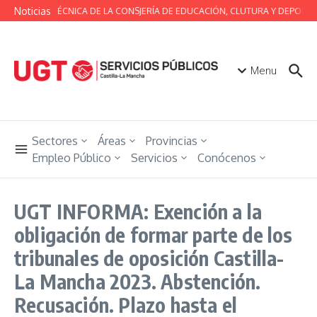
Saltar al contenido
Noticias
MESA TÉCNICA DE LA CONSJERÍA DE EDUCACIÓN, CLUTURA Y DEPORTE
Menu
Sectores
Áreas
Provincias
Empleo Público
Servicios
Conócenos
UGT INFORMA: Exención a la
obligación de formar parte de los
tribunales de oposición Castilla-
La Mancha 2023. Abstención.
Recusación. Plazo hasta el