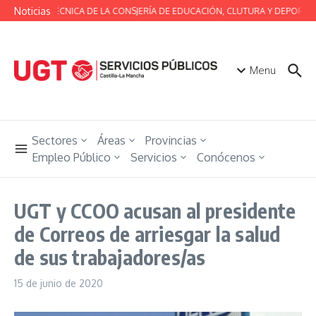
Saltar al contenido
Noticias
MESA TÉCNICA DE LA CONSJERÍA DE EDUCACIÓN, CLUTURA Y DEPORTES
Menu
Sectores
Áreas
Provincias
Empleo Público
Servicios
Conócenos
UGT y CCOO acusan al presidente
de Correos de arriesgar la salud
de sus trabajadores/as
15 de junio de 2020