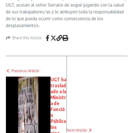
UGT, acusan al señor Serrano de seguir jugando con la salud
de sus trabajadores/as y le atribuyen toda la responsabilidad
de lo que pueda ocurrir como consecuencia de los
desplazamientos.
Share this Article
Previous Article
UGT ha
traslad
ado a la
Ministr
a de
Funció
n
Pública
los
Next Article
ejes