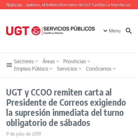
Saltar al contenido
Noticias
«Unión Ugetista», el boletín informativo de UGT Castilla-La Mancha con toda
Menu
Sectores
Áreas
Provincias
Empleo Público
Servicios
Conócenos
UGT y CCOO remiten carta al
Presidente de Correos exigiendo
la supresión inmediata del turno
obligatorio de sábados
9 de julio de 2019