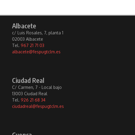
Albacete
c/ Luis Rosales, 7, planta 1
02003 Albacete
Tel.
967 21 71 03
albacete@fespugtclm.es
Ciudad Real
C/ Carmen, 7 - Local bajo
13003 Ciudad Real
Tel.
926 21 68 34
ciudadreal@fespugtclm.es
Cuenca