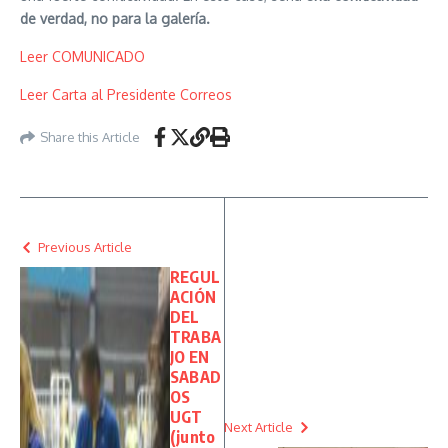
de verdad, no para la galería.
Leer COMUNICADO
Leer Carta al Presidente Correos
Share this Article
Previous Article
REGUL
ACIÓN
DEL
TRABA
JO EN
SABAD
OS
UGT
Next Article
(junto