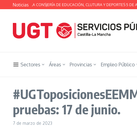
Saltar al contenido
Noticias
SA TÉCNICA DE LA CONSJERÍA DE EDUCACIÓN, CLUTURA Y DEPORTES 5 DE A
Sectores
Áreas
Provincias
Empleo Público
#UGToposicionesEEMMcl
pruebas: 17 de junio.
7 de marzo de 2023