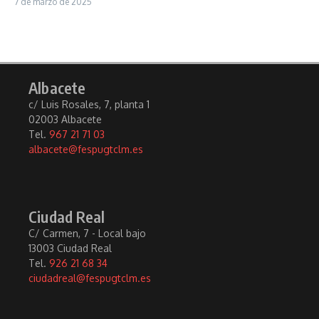
7 de marzo de 2025
Albacete
c/ Luis Rosales, 7, planta 1
02003 Albacete
Tel.
967 21 71 03
albacete@fespugtclm.es
Ciudad Real
C/ Carmen, 7 - Local bajo
13003 Ciudad Real
Tel.
926 21 68 34
ciudadreal@fespugtclm.es