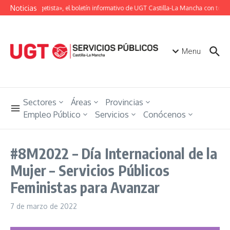
Saltar al contenido
Noticias
«Unión Ugetista», el boletín informativo de UGT Castilla-La Mancha con toda l
Menu
Sectores
Áreas
Provincias
Empleo Público
Servicios
Conócenos
#8M2022 – Día Internacional de la
Mujer – Servicios Públicos
Feministas para Avanzar
7 de marzo de 2022