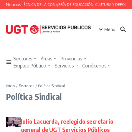
Saltar al contenido
Noticias
MESA TÉCNICA DE LA CONSJERÍA DE EDUCACIÓN, CLUTURA Y DEPORTES
Menu
Sectores
Áreas
Provincias
Empleo Público
Servicios
Conócenos
Inicio
/
Sectores
/
Política Sindical
Política Sindical
Julio Lacuerda, reelegido secretario
general de UGT Servicios Públicos