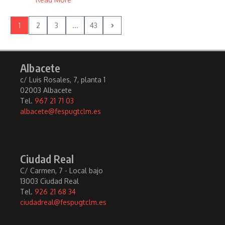
1
2
3
...
43
Albacete
c/ Luis Rosales, 7, planta 1
02003 Albacete
Tel.
967 21 71 03
albacete@fespugtclm.es
Ciudad Real
C/ Carmen, 7 - Local bajo
13003 Ciudad Real
Tel.
926 21 68 34
ciudadreal@fespugtclm.es