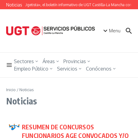
Saltar al contenido
Noticias
«Unión Ugetista», el boletín informativo de UGT Castilla-La Mancha con toda
Menu
Sectores
Áreas
Provincias
Empleo Público
Servicios
Conócenos
Inicio
/
Noticias
Noticias
RESUMEN DE CONCURSOS
FUNCIONARIOS AGE CONVOCADOS Y/O