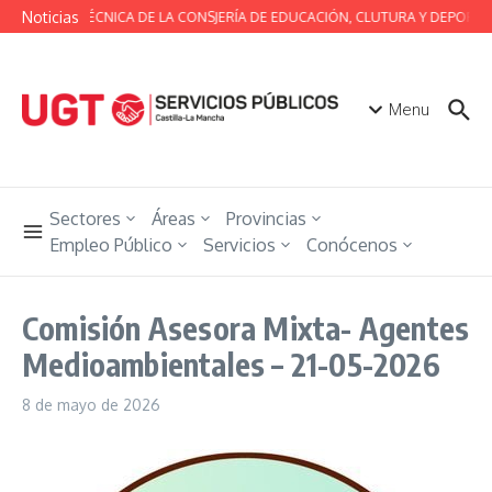
Saltar al contenido
Noticias
MESA TÉCNICA DE LA CONSJERÍA DE EDUCACIÓN, CLUTURA Y DEPORTES
Menu
Sectores
Áreas
Provincias
Empleo Público
Servicios
Conócenos
Comisión Asesora Mixta- Agentes
Medioambientales – 21-05-2026
8 de mayo de 2026