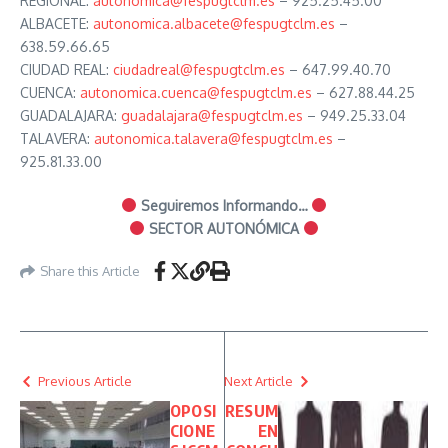
REGIONAL:
autonomica@fespugtclm.es
– 925.25.45.00
ALBACETE:
autonomica.albacete@fespugtclm.es
–
638.59.66.65
CIUDAD REAL:
ciudadreal@fespugtclm.es
– 647.99.40.70
CUENCA:
autonomica.cuenca@fespugtclm.es
– 627.88.44.25
GUADALAJARA:
guadalajara@fespugtclm.es
– 949.25.33.04
TALAVERA:
autonomica.talavera@fespugtclm.es
–
925.81.33.00
Seguiremos Informando…
SECTOR AUTONÓMICA
Share this Article
Previous Article
Next Article
OPOSI
RESUM
CIONE
EN