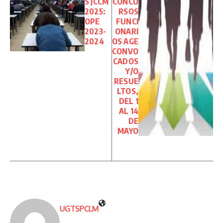
S JCCM
CONCU
2025:
RSOS
OPE
FUNCI
2023-
ONARI
2024
OS AGE
CONVO
CADOS
Y/O
RESUE
LTOS,
DEL 1
AL 14
DE
MAYO
UGTSPCLM