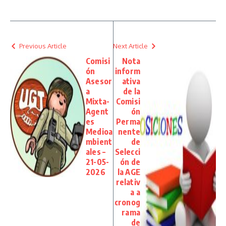
Previous Article
Next Article
Comisi
Nota
ón
inform
Asesor
ativa
a
de la
Mixta-
Comisi
Agent
ón
es
Perma
Medioa
nente
mbient
de
ales –
Selecci
21-05-
ón de
2026
la AGE
relativ
a a
cronog
rama
de