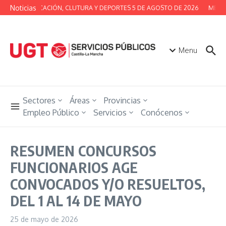
Saltar al contenido
Noticias
JERÍA DE EDUCACIÓN, CLUTURA Y DEPORTES 5 DE AGOSTO DE 2026
MESA 
Menu
Sectores
Áreas
Provincias
Empleo Público
Servicios
Conócenos
RESUMEN CONCURSOS
FUNCIONARIOS AGE
CONVOCADOS Y/O RESUELTOS,
DEL 1 AL 14 DE MAYO
25 de mayo de 2026