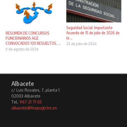
Seguridad Social: Importante
Acuerdo de 15 de julio de 2026 de
RESUMEN DE CONCURSOS
la ...
FUNCIONARIOS AGE
CONVOCADOS Y/O RESUELTOS, ...
22 de julio de 2026
5 de agosto de 2026
Albacete
c/ Luis Rosales, 7, planta 1
02003 Albacete
Tel.
967 21 71 03
albacete@fespugtclm.es