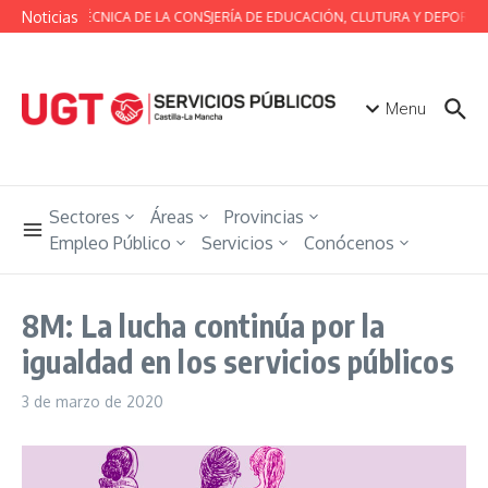
Saltar al contenido
Noticias
MESA TÉCNICA DE LA CONSJERÍA DE EDUCACIÓN, CLUTURA Y DEPORTES
Menu
Sectores
Áreas
Provincias
Empleo Público
Servicios
Conócenos
8M: La lucha continúa por la
igualdad en los servicios públicos
3 de marzo de 2020