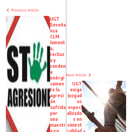
Previous Article
UGT
Enseña
nza
CLM
lament
a,
rechaz
a y
conden
a
Next Article
enérgi
camen
UGT
te la
exige
agresi
Juzgad
ón
os
sufrida
especi
por
alizado
una
s en
maestr
siniest
a en
ralidad