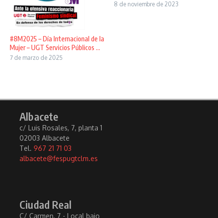
8 de noviembre de 2023
#8M2025 – Día Internacional de la
Mujer – UGT Servicios Públicos ...
7 de marzo de 2025
Albacete
c/ Luis Rosales, 7, planta 1
02003 Albacete
Tel.
967 21 71 03
albacete@fespugtclm.es
Ciudad Real
C/ Carmen, 7 - Local bajo