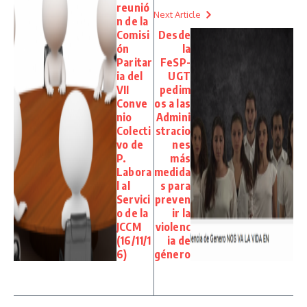
reunió
Next Article
n de la
Comisi
Desde
ón
la
Paritar
FeSP-
ia del
UGT
VII
pedim
Conve
os a las
nio
Admini
Colecti
stracio
vo de
nes
P.
más
Labora
medida
l al
s para
Servici
preven
o de la
ir la
JCCM
violenc
(16/11/1
ia de
6)
género