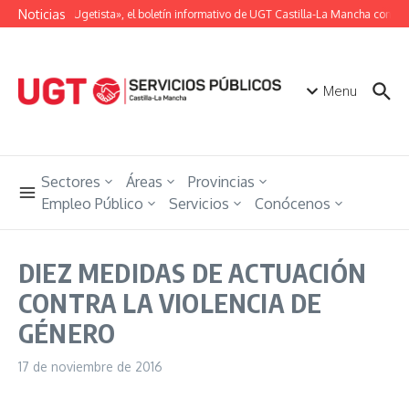
Saltar al contenido
Noticias
«Unión Ugetista», el boletín informativo de UGT Castilla-La Mancha con tod
Menu
Sectores
Áreas
Provincias
Empleo Público
Servicios
Conócenos
DIEZ MEDIDAS DE ACTUACIÓN
CONTRA LA VIOLENCIA DE
GÉNERO
17 de noviembre de 2016